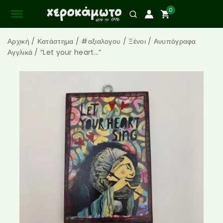
0
Αρχική
/
Κατάστημα
/
#αξιαλογου
/
Ξένοι
/
Ανυπόγραφα
Αγγλικά
/
“Let your heart…”