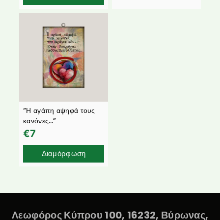
“Η αγάπη αψηφά τους
κανόνες…”
€
7
Διαμόρφωση
Λεωφόρος Κύπρου 100, 16232, Βύρωνας,