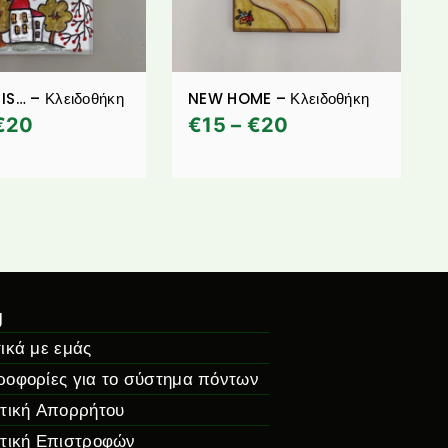
IS… – Κλειδοθήκη
NEW HOME – Κλειδοθήκη
€
20
€
15
–
€
20
g
ικά με εμάς
ροφορίες για το σύστημα πόντων
ιτική Απορρήτου
ιτική Επιστροφών