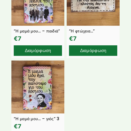
“Η μαμά μου… – παιδιά”
“Η φτώχεια…”
€
7
€
7
Διαμόρφωση
Διαμόρφωση
“Η μαμά μου… – γιός” 3
€
7