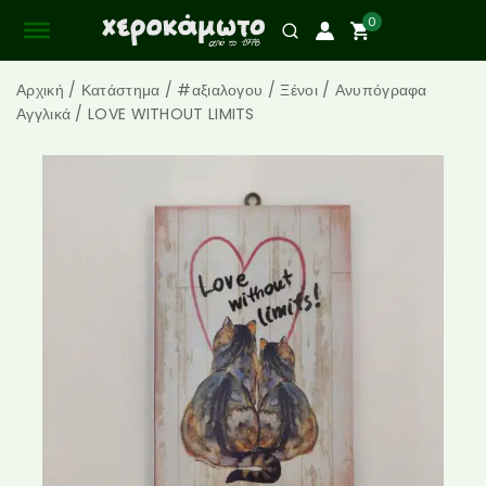
0
Αρχική
/
Κατάστημα
/
#αξιαλογου
/
Ξένοι
/
Ανυπόγραφα
Αγγλικά
/
LOVE WITHOUT LIMITS