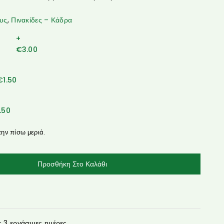
ους
,
Πινακίδες – Κάδρα
+
€
3.00
€
1.50
1.50
την πίσω μεριά.
Προσθήκη Στο Καλάθι
3 εργάσιμες ημέρες