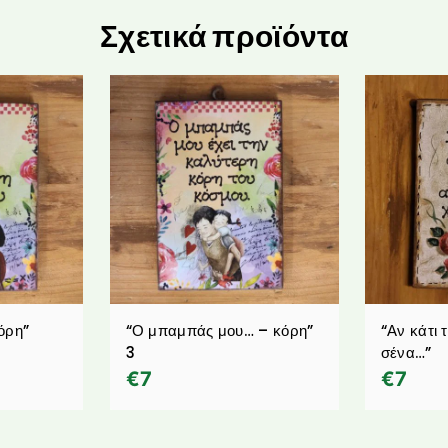
Σχετικά προϊόντα
όρη”
“Ο μπαμπάς μου… – κόρη”
“Αν κάτι 
3
σένα…”
€
7
€
7