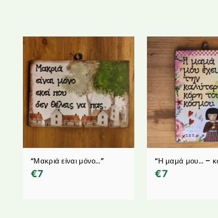
“Μακριά είναι μόνο…”
“Η μαμά μου… – κ
€
7
€
7