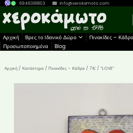
6946381803
info@xerokamoto.com
Αρχική
Βρες το Ιδανικό Δώρο
Πινακίδες – Κάδρ
Προσωποποιημένα
Blog
Αρχική
/
Κατάστημα
/
Πινακίδες – Κάδρα
/
7€
/
“LOVE”