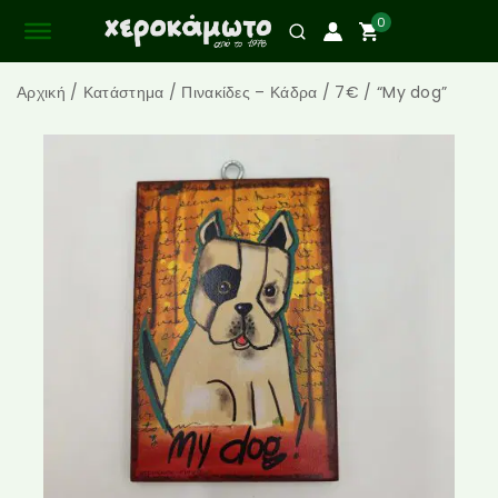
0
Αρχική
/
Κατάστημα
/
Πινακίδες – Κάδρα
/
7€
/
“My dog”