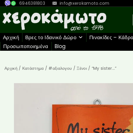
6946381803
info@xerokamoto.com
Αρχική
Βρες το Ιδανικό Δώρο
Πινακίδες – Κάδρ
Προσωποποιημένα
Blog
Αρχική
/
Κατάστημα
/
#αξιαλογου
/
Ξένοι
/
“My sister…”