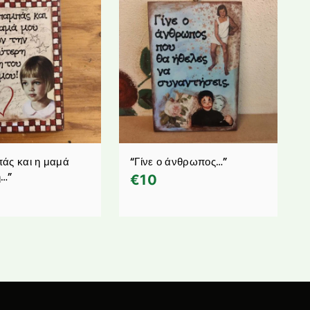
άς και η μαμά
“Γίνε ο άνθρωπος…”
η…”
€
10