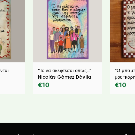
νται
“Το να σκέφτεσαι όπως…”
“Ο μπαμπ
s
Nicolás Gómez Dávila
μου-κόρ
€
10
€
10