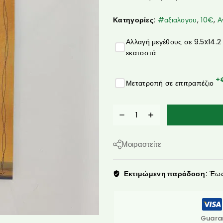
Κατηγορίες:
#αξιαλογου
,
10€
,
Α
Αλλαγή μεγέθους σε 9.5x14.2
εκατοστά
+
Μετατροπή σε επιτραπέζιο
Μοιραστείτε
Εκτιμώμενη παράδοση:
Έως 
Guara