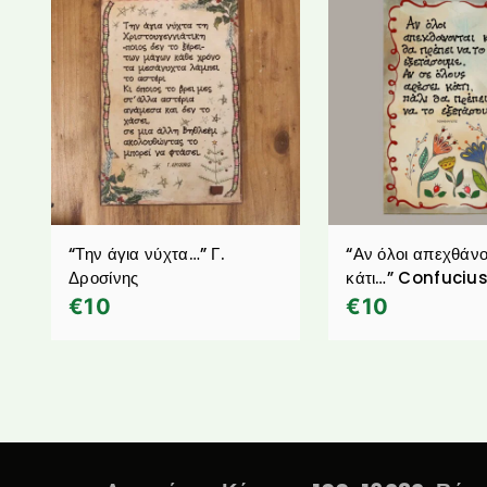
“Την άγια νύχτα…” Γ.
“Αν όλοι απεχθάνο
Δροσίνης
κάτι…” Confuciu
€
10
€
10