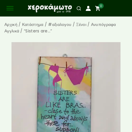
0
Αρχική
/
Κατάστημα
/
#αξιαλογου
/
Ξένοι
/
Ανυπόγραφα
Αγγλικά
/
“Sisters are…”