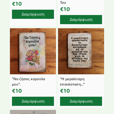
Τσε
€
10
€
10
Διαμόρφωση
Διαμόρφωση
“Να ζήσεις κορούλα
“Η μεγαλύτερη
μου”.
επανάσταση…”
€
10
€
10
Διαμόρφωση
Διαμόρφωση