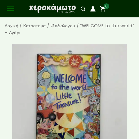
0
Αρχική
/
Κατάστημα
/
#αξιαλογου
/
“WELCOME to the world”
– Αγόρι