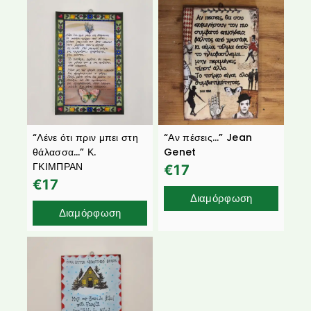
“Λένε ότι πριν μπει στη
“Αν πέσεις…” Jean
θάλασσα…” Κ.
Genet
ΓΚΙΜΠΡΑΝ
€
17
€
17
Διαμόρφωση
Διαμόρφωση