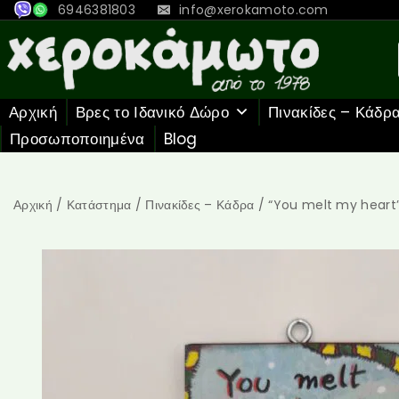
6946381803
info@xerokamoto.com
Αρχική
Βρες το Ιδανικό Δώρο
Πινακίδες – Κάδρ
Προσωποποιημένα
Blog
Αρχική
/
Κατάστημα
/
Πινακίδες – Κάδρα
/
“You melt my heart