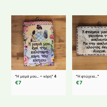
“Η μαμά μου… – κόρη” 4
“Η φτώχεια…”
€
7
€
7