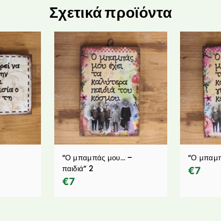
Σχετικά προϊόντα
“Ο μπαμπάς μου… –
“Ο μπαμπ
παιδιά” 2
€
7
€
7