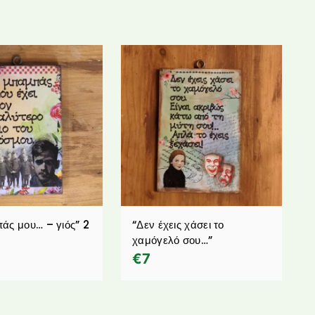
άς μου… – γιός” 2
“Δεν έχεις χάσει το
χαμόγελό σου…”
€
7