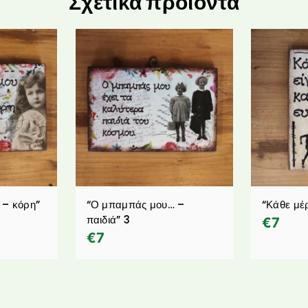
Σχετικά προϊόντα
 – κόρη”
“Ο μπαμπάς μου… –
“Κάθε μέ
παιδιά” 3
€
7
€
7