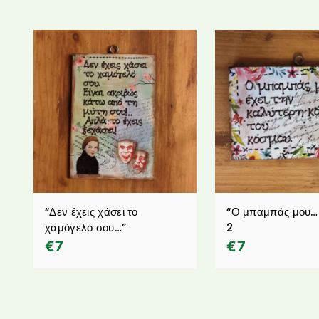
“Δεν έχεις χάσει το
“Ο μπαμπάς μου…
χαμόγελό σου…”
2
€
7
€
7