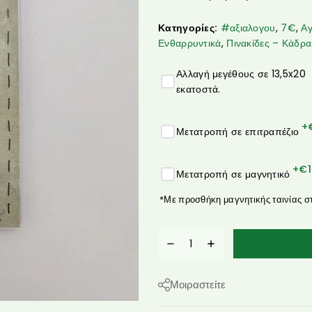
Κατηγορίες:
#αξιαλογου
,
7€
,
Αγ
Ενθαρρυντικά
,
Πινακίδες – Κάδρα
Αλλαγή μεγέθους σε 13,5x20
εκατοστά.
+
Μετατροπή σε επιτραπέζιο
+€
Μετατροπή σε μαγνητικό
*Με προσθήκη μαγνητικής ταινίας σ
Μοιραστείτε