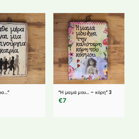
ρα…”
“Η μαμά μου… – κόρη” 3
€
7