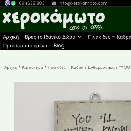
6946381803
info@xerokamoto.com
Αρχική
Βρες το Ιδανικό Δώρο
Πινακίδες – Κάδρ
Προσωποποιημένα
Blog
Αρχική
/
Κατάστημα
/
Πινακίδες – Κάδρα
/
Ενθαρρυντικά
/
“YOU