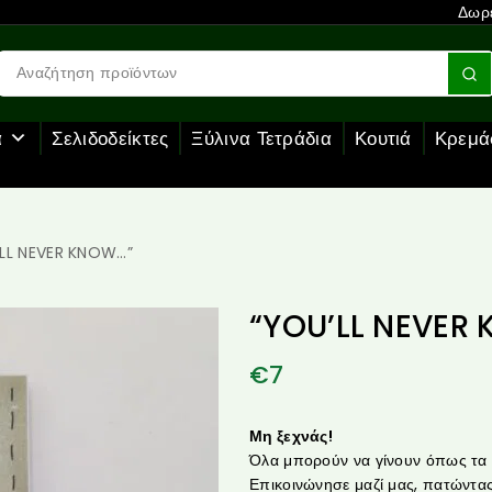
Δωρε
α
Σελιδοδείκτες
Ξύλινα Τετράδια
Κουτιά
Κρεμά
’LL NEVER KNOW…”
“YOU’LL NEVER
€
7
Μη ξεχνάς!
Όλα μπορούν να γίνουν όπως τα θ
Επικοινώνησε μαζί μας, πατώντας