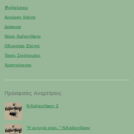
#αξιαλογου
Αργύρης Χιόνης
Διάφορα
Νίκος Καζαντζάκης
Οδυσσέας Ελύτης
Τάκης Σινόπουλος
Χριστούγεννα
Πρόσφατες Αναρτήσεις
Ν.Καζαντζάκης 2
“Η ευτυχία είναι…” Ν.Καζαντζάκης