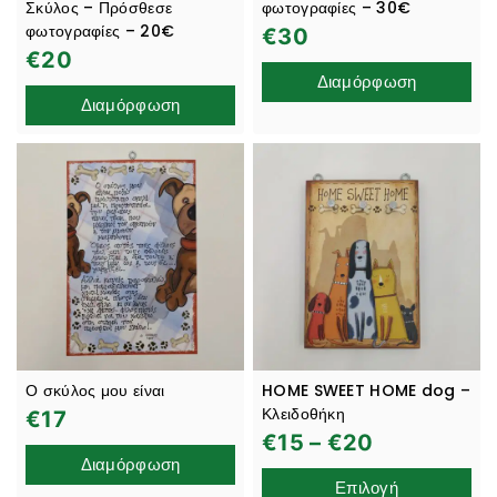
Σκύλος – Πρόσθεσε
φωτογραφίες – 30€
φωτογραφίες – 20€
€
30
€
20
Διαμόρφωση
Διαμόρφωση
Ο σκύλος μου είναι
HOME SWEET HOME dog –
Κλειδοθήκη
€
17
€
15
–
€
20
Διαμόρφωση
Επιλογή