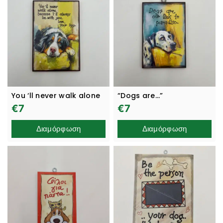
You ‘ll never walk alone
“Dogs are…”
€
7
€
7
Διαμόρφωση
Διαμόρφωση