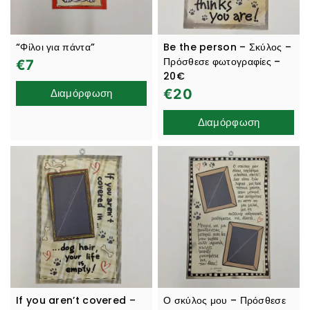
“Φίλοι για πάντα”
Be the person – Σκύλος –
Πρόσθεσε φωτογραφίες –
€
7
20€
Διαμόρφωση
€
20
Διαμόρφωση
If you aren’t covered –
Ο σκύλος μου – Πρόσθεσε