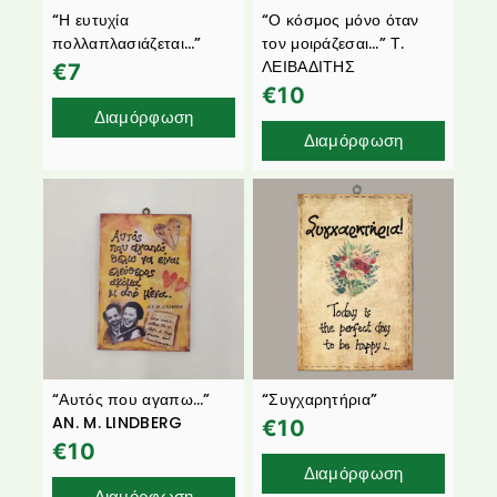
“Η ευτυχία
“Ο κόσμος μόνο όταν
πολλαπλασιάζεται…”
τον μοιράζεσαι…” Τ.
ΛΕΙΒΑΔΙΤΗΣ
€
7
€
10
Διαμόρφωση
Διαμόρφωση
“Αυτός που αγαπω…”
“Συγχαρητήρια”
AN. M. LINDBERG
€
10
€
10
Διαμόρφωση
Διαμόρφωση